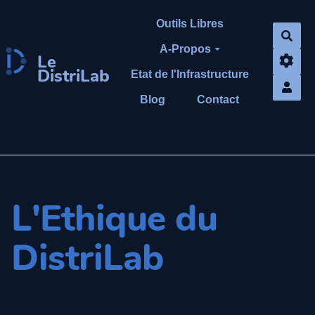
Aller au contenu principal
Outils Libres
Rech
A-Propos
Le
DistriLab
Etat de l'Infrastructure
Blog
Contact
L'Ethique du
DistriLab